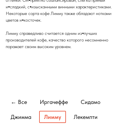
оттенки. Он⦁приятно сбалансирован, слегка пряный
и⦁сладкий, с⦁изысканными винными характеристиками.
Некоторые сорта кофе Лимму также обладают нотками
цветов и⦁косточек.
Лимму справедливо считается одним из⦁лучших
производителей кофе, качество которого несомненно
поражает своим высоким уровнем.
← Все
Иргачеффе
Сидамо
Джимма
Лимму
Лекемпти