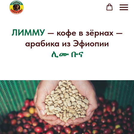
ЛИММУ
— кофе в зёрнах —
арабика из Эфиопии
ሊሙ ቡና