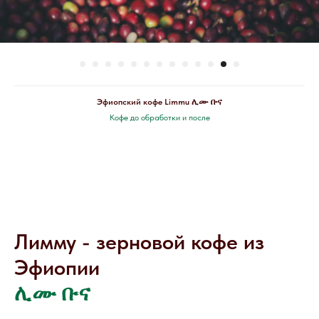
Эфиопский кофе Limmu ሊሙ ቡና
Кофе до обработки и после
Лимму - зерновой кофе из
Эфиопии
ሊሙ ቡና