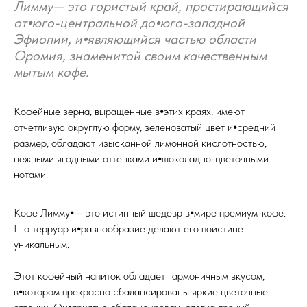
Лимму— это гористый край, простирающийся
от⦁юго-центральной до⦁юго-западной
Эфиопии, и⦁являющийся частью области
Оромия, знаменитой своим качественным
мытым кофе.
Кофейные зерна, выращенные в⦁этих краях, имеют
отчетливую округлую форму, зеленоватый цвет и⦁средний
размер, обладают изысканной лимонной кислотностью,
нежными ягодными оттенками и⦁шоколадно-цветочными
нотами.
Кофе Лимму⦁— это истинный шедевр в⦁мире премиум-кофе.
Его терруар и⦁разнообразие делают его поистине
уникальным.
Этот кофейный напиток обладает гармоничным вкусом,
в⦁котором прекрасно сбалансированы яркие цветочные