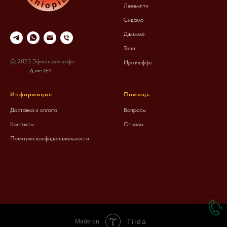
Лекемпти
Сидамо
Джимма
Тепи
© 2023 Эфиопский кофе
Иргачеффе
ሊሙ ቡና
Информация
Помощь
Доставка и оплата
Вопросы
Контакты
Отзывы
Политика конфиденциальности
Tilda
Made on